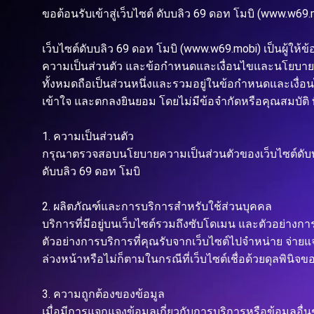
ขอต้อนรับเข้าสู่เว็บไซต์ ดับบลิว 69 ดอท โมบิ (www.w69.
เว็บไซต์ดับบลิว 69 ดอท โมบิ (www.w69.mobi) เป็นผู้ให
ความเป็นส่วนตัว และข้อกำหนดและเงื่อนไขและนโยบายอื่นๆ
ทั้งหมดถือเป็นส่วนหนึ่งและรวมอยู่ในข้อกำหนดและเงื่อนไ
เข้าใจ และตกลงยินยอม โดยไม่มีข้อจำกัดหรือคุณสมบัติ ท
1. ความเป็นส่วนตัว
กรุณาตรวจสอบนโยบายความเป็นส่วนตัวของเว็บไซต์ดับบลิว
ดับบลิว 69 ดอท โมบิ
2. ผลิตภัณฑ์และการบริการสำหรับใช้ส่วนบุคคล
บริการที่มีอยู่บนเว็บไซต์รวมถึงซับโดเมน และตัวอย่างการ
ตัวอย่างการบริการที่คุณรับจากเว็บไซต์ไปจำหน่าย จ่ายแ
ล่วงหน้าหรือไม่ก็ตามในกรณีที่เว็บไซต์เชื่อด้วยดุลพิน
3. ความถูกต้องของข้อมูล
เมื่อมีการแจกแจงข้อมูลเกี่ยวกับการบริการหรือข้อมูลอื่นๆ