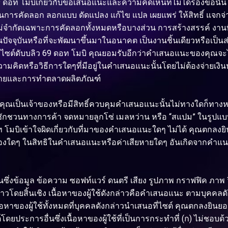
9 ดอท โมบิเกี่ยวกับข้อเสนอแนะและความคิดเห็นที่ไม่ได้ร้องขอนั
ธิ์ในการคัดลอก ลอกแบบ ดัดแปลง แก้ไข แปล เผยแพร่ ให้สิทธิ์ แ
่ไม่จำกัดเฉพาะการคัดลอกทั้งหมดหรือบางส่วน การสร้างสรรค์ งาน
ัจจุบันหรือที่จะพัฒนาขึ้นมาในอนาคต เป็นงานชิ้นเดียวหรือเป็น
็บไซต์ดับบลิว 69 ดอท โมบิ คุณยอมรับอีกว่าคำเสนอแนะของคุณจะไ
ดหรือวิธีการใดๆที่มีอยู่ในคำเสนอแนะนั้นโดยไม่ต้องจ่ายเงินหร
่ายและการทำตลาดผลิตภัณฑ์
ุณเป็นเจ้าของหรือมีสิทธิ์ควบคุมคำเสนอแนะนั้นไม่ทางใดก็ทางหน
ำชักชวนทางการค้า จดหมายลูกโซ่ เมลหว่าน หรือ “สแปม” ในรูปแบบ
ท โมบิเข้าใจผิดเกี่ยวกับที่มาของคำเสนอแนะใดๆ ไม่ได้ คุณตกลงยิ
ียกร้องใดๆ ในสิทธิในคำเสนอแนะหรือค่าเสียหายใดๆ อันเกิดจากคำแ
ซึ่งข้อมูล ข้อความ ซอฟท์แวร์ ดนตรี เสียง รูปภาพ กราฟฟิค ภาพ วีดิ
กล่าวโดยสิ้นเชิง เนื้อหาของผู้ใช้ดังกล่าวคือคำเสนอแนะ ตามบุคค
นื้อหาของผู้ใช้ทั้งหมดที่บุคคลดังกล่าวนำเสนอที่ไซต์ คุณตกลงยินยอ
ยประการอื่นซึ่งเนื้อหาของผู้ใช้ที่เป็นการกระทำที่ (ก) ไม่ชอบ