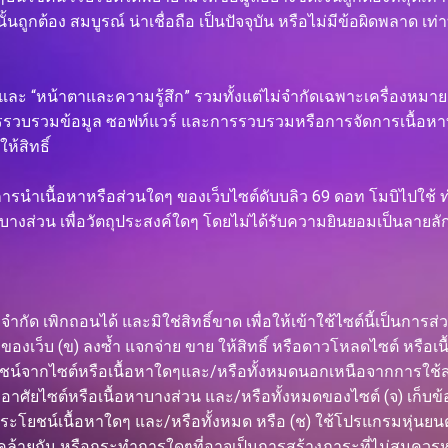
์นั้นถูกต้อง สมบูรณ์ น่าเชื่อถือ เป็นปัจจุบัน หรือไม่มีข้อผิดพลาด
 และ “หน้าตาและความรู้สึก” รวมทั้งแต่ไม่จำกัดเฉพาะเครื่องหมา
วบรวมข้อมูล ซอฟท์แวร์ และการรวบรวมหรือการจัดการเนื้อหาทั้งห
ห้สิทธิ์
้ามการนำเนื้อหาหรือส่วนใดๆ ของเว็บไซต์ดับบลิว 69 ดอท โมบิไปใช้ 
บางส่วน เพื่อวัตถุประสงค์ใดๆ โดยไม่ได้รับความยินยอมเป็นลายลั
่จำกัด เพิกถอนได้ และมิใช่สิทธิ์ขาด เพื่อให้เข้าใช้ไซต์นี้เป็นการส่ว
เว็บ (ข) ลงซ้ำ แจกจ่าย ขาย ให้สิทธิ์ หรือดาวโหลดไซต์ หรือเนื
ระโยชน์จากไซต์หรือเนื้อหาใดๆและ/หรือทั้งหมดนอกเหนือจากการใช้
ศัยไซต์หรือเนื้อหาบางส่วน และ/หรือทั้งหมดของไซต์ (จ) เก็บข้อมูล
ใช้ประโยชน์เนื้อหาใดๆ และ/หรือทั้งหมด หรือ (ช) ใช้โปรแกรมหุ่น
ี่คล้ายกัน หรือกระทำการใดๆที่อาจเป็นการสร้างภาระที่ไม่สมควร