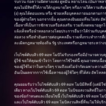
รบกวน ก่อความผิดทางแพ่ง ดูหมิ่น หยาบโลน เป็นภาพลามก ท
คุณไม่มีสิทธิ์ให้ภายใต้กฎหมายใดๆ หรือภายใต้ความสัมพัน
(ง) คุณได้ตอบแทน หรือ ช่วยเหลือบุคคลภายนอกตามการพิจ
ของผู้ฝ่ายใดๆ นอกจากนั้น คุณตกลงยินยอมที่จะไม่ส่ง อั
เนื้อหาที่เป็นการชักชวนหรือส่งเสริม รวมทั้งจดหมายลูก
แจ้งเท็จหรือนำหลอกลวงโดยประการอื่นว่าได้ร่วมกับบุค
ล่อลวง หรือทำอันตรายต่อบุคคลอื่น รวมทั้งกระทำการที่เป็
ละเมิดกฎหมายท้องถิ่น รัฐ ประเทศหรือกฎหมายระหว่างประเท
เว็บไซต์ดับบลิว 69 ดอท โมบิไม่รับรองหรือมีอำนาจควบคุม
ผู้ใช้ ขอให้คุณเข้าใจว่า โดยการใช้ไซต์นี้ คุณอาจพบเนื้อห
ของผู้ใช้ไม่ว่าในทางใดๆ รวมถึงแต่ไม่จำกัดเฉพาะความผิ
อันเป็นผลจากการใช้เนื้อหาของผู้ใช้ใดๆ ที่ได้ส่ง อัพโห
คุณยอมรับว่าเว็บไซต์ดับบลิว 69 ดอท โมบิมีสิทธิ์ (แต่มิใช
เดียว ทางเว็บไซต์ดับบลิว 69 ดอท โมบิขอสงวนสิทธิ์ในการ
ของข้อกำหนดและเงื่อนไขนี้ เว็บไซต์ดับบลิว 69 ดอท โมบิม
และเว็บไซต์ดับบลิว 69 ดอท โมบิสงวนสิทธิ์ที่จะไม่ให้บริก