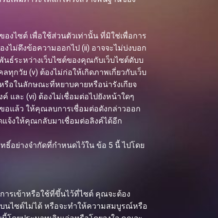
ไซต์ เพื่อใช้ส่วนตัวเท่านั้น ที่มิใช่เพื่อการ
่ต้องไม่ดึงข้อความออกไป (ii) อาจจะไม่บ่งบอก
มพันธ์ระหว่างเว็บไซต์ของคุณกับเว็บไซต์ดับบ
ทุกวัย (v) ต้องไม่ก่อให้เกิดภาพเกี่ยวกับเว็บ
 หรือในลักษณะที่หยาบคายหรือน่ารังเกียจ
์ และ (vi) ต้องไม่เชื่อมต่อไปยังหน้าใดๆ
งขอแล้ว ให้คุณลบการเชื่อมต่อดังกล่าวออก
จ้งให้คุณกลับมาเชื่อมต่อลิงค์ได้อีก
ิ์อย่างจำกัดที่กำหนดไว้ใน ข้อ 5 นี้ ไปโดย
ข้าหรือใช้ที่ขึ้นไว้ที่ไซต์ คุณจะต้อง
ฏบนไซต์ไม่ได้ หรือจะทำให้ความสมบูรณ์หรือ