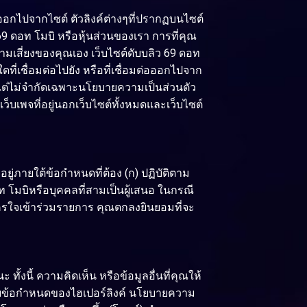
ื่อมออกไปจากไซต์ ตัวลิงค์ต่างๆที่ปรากฏบนไซต์
 69 ดอท โมบิ หรือหุ้นส่วนของเรา การที่คุณ
วามเสี่ยงของคุณเอง เว็บไซต์ดับบลิว 69 ดอท
ี่เชื่อมต่อไปยัง หรือที่เชื่อมต่อออกไปจาก
้งแต่ไม่จำกัดเฉพาะนโยบายความเป็นส่วนตัว
เพจที่อยู่นอกเว็บไซต์ทั้งหมดและเว็บไซต์
ู่ภายใต้ข้อกำหนดที่ต้อง (ก) ปฏิบัติตาม
 โมบิหรือบุคคลที่สามเป็นผู้เสนอ ในกรณี
ัครใจเข้าร่วมรายการ คุณตกลงยินยอมที่จะ
้งนี้ ความคิดเห็น หรือข้อมูลอื่นที่คุณให้
ังคับข้อกำหนดของไฮเปอร์ลิงค์ นโยบายความ