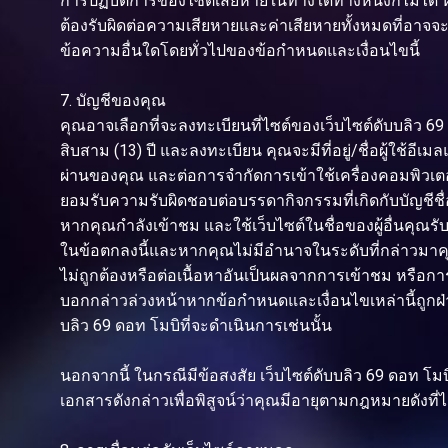
การปฏิบัติการของไซต์เสียหายในทางใดทางหนึ่งก็ไม่ได้
ต้องรับผิดต่อความเสียหายและค่าเสียหายทั้งหมดที่อาจจะเกิ
ข้อความอื่นใดโดยทั่วไปของข้อกำหนดและเงื่อนไขนี้
7. บัญชีของคุณ
คุณอาจเลือกที่จะลงทะเบียนที่ไซต์ของเว็บไซต์ดับบลิว 6
สิบสาม (13) ปี และลงทะเบียน คุณจะมีที่อยู่/ชื่อผู้ใช้อ
ผ่านของคุณ และต่อการจำกัดการเข้าใช้เครื่องคอมพิวเตอ
ยอมรับความรับผิดชอบต่อบรรดากิจกรรมที่เกิดกับบัญชีชื่อผ
หากคุณกำลังเข้าชม และใช้เว็บไซต์ในชื่อของผู้อื่นคุณร
ในข้อตกลงนี้และหากคุณไม่มีอำนาจในระดับที่กล่าวมาคุณ
ไม่ถูกต้องหรือต่อเนื้อหาอันเป็นผลจากการเข้าชม หรือกา
บอกกล่าวล่วงหน้าหากข้อกำหนดและเงื่อนไขเหล่านี้ถูกฝ่าฝื
บลิว 69 ดอท โมบิที่จะดำเนินการเช่นนั้น
นอกจากนี้ ในกรณีมีข้อสงสัย เว็บไซต์ดับบลิว 69 ดอท 
เอกสารดังกล่าวเพื่อพิสูจน์ว่าคุณมีอายุตามกฎหมายดังที่ได