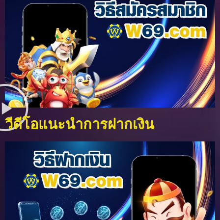
วีดีโอแนะนำการฝากเงิน