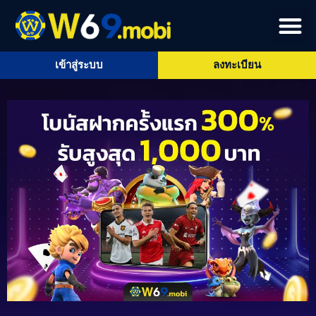
เข้าสู่ระบบ
ลงทะเบียน
หน้าหลัก
โปรโมชั่น
วิธีใช้งาน
รวมหน้าอื่น ๆ
เกี่ยวกับเรา
ติดต่อเรา
นโยบายความเป็นส่วนตัว
ข้อกำหนดและเง