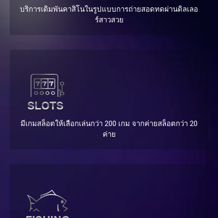
บริการเดิมพันคาสิโนในรูปแบบการถ่ายสอดทดผ่านดิลเลอ
ร์สาวสวย
มีเกมสล็อตให้เลือกเล่นกว่า 200 เกม จากค่ายสล็อตกว่า 20
ค่าย