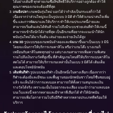
ได้อย่างเต็มที่ ทุกค่ายเกมซื้อลิขสิทธิ์ให้บริการอย่างถูกต้อง ทำให้
คุณภาพของเกมจะต้องดีที่สุด
เกมยิงปลา
เกมพนันรุ่นใหม่ บอกได้ว่ากำลังเป็นกระแสก็ว่าได้
เนื่องจากว่าส่วนใหญ่จะเป็นรูปแบบ 3 มิติ ทำให้ตัวเกมน่าสนใจเพิ่ม
ขึ้น และการพัฒนาและให้บริการ ทำให้เกมประเภทนี้ง่ายและ
สามารถเริ่มต้นเล่นได้ทันที รวมไปถึงมีระบบช่วยเล่นที่ทำให้เกมนี้
สามารถเข้าถึงนักได้ง่ายที่สุด เป็นอีกเกมที่อยากจะแนะนำให้นัก
พนันรุ่นใหม่ได้มาเริ่มต้น เล่นง่ายและจ่ายเงินได้สูง
เกม 3D
รูปแบบของเกมพนันจำลองและพัฒนาขึ้นมาเป็นแบบ 3 มินิ
โดยจะเน้นการให้บริการเกมคาสิโน หรือว่าเกมโต๊ะ บางเกมก็
เหมือนกับคาสิโนสดทุกอย่าง แต่บางเกมสามารถเพิ่มความพิเศษ
รวมไปถึงเงินรางวัลที่สูงขึ้น ที่สำคัญเกมไหนที่ให้บริการแบบคาสิโน
สดไม่ได้ สามารถให้บริการเกมเหล่านั้นในแบบ 3 มิติได้ เติมเต็ม
และตอบโจทย์นักพนัน
เดิมพันกีฬา
รูปแบบของกีฬา เป็นอีกหนึ่งในทางเลือก เนื่องจากว่า
กีฬาจะต้องมีและมีชนะ และพื้นฐานของนักพนันชาวไทยก็ชื่นชอบอยู่
แล้ว จะเห็นได้ว่าการแทงบอล สามารถให้ทั้งความสนุกและเงิน
รางวัลได้จริง เพราะฉะนั้นไม่อยากจะจะเสี่ยง แนะนำว่ามาแทงบอล
บนเว็บแห่งนี้ หลากหลายและมีราคาที่เลือกได้ ทำให้นักพนัน
สามารถเพิ่มโอกาส รวมไปถึงมีกีฬาหลากหลายประเภทที่พร้อมให้
บริการ