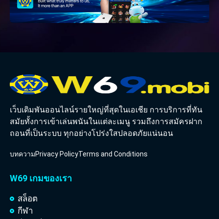
เว็บเดิมพันออนไลน์รายใหญ่ที่สุดในเอเชีย การบริการที่ทัน
สมัยทั้งการเข้าเล่นพนันในแต่ละเมนู รวมถึงการสมัครฝาก
ถอนที่เป็นระบบ ทุกอย่างโปร่งใสปลอดภัยแน่นอน
บทความ
Privacy Policy
Terms and Conditions
W69 เกมของเรา
สล็อต
กีฬา