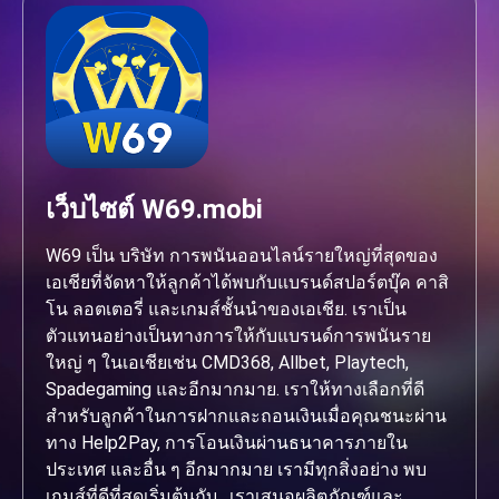
เว็บไซต์ W69.mobi
W69 เป็น บริษัท การพนันออนไลน์รายใหญ่ที่สุดของ
เอเชียที่จัดหาให้ลูกค้าได้พบกับแบรนด์สปอร์ตบุ๊ค คาสิ
โน ลอตเตอรี่ และเกมส์ชั้นนำของเอเชีย. เราเป็น
ตัวแทนอย่างเป็นทางการให้กับแบรนด์การพนันราย
ใหญ่ ๆ ในเอเชียเช่น CMD368, Allbet, Playtech,
Spadegaming และอีกมากมาย. เราให้ทางเลือกที่ดี
สำหรับลูกค้าในการฝากและถอนเงินเมื่อคุณชนะผ่าน
ทาง Help2Pay, การโอนเงินผ่านธนาคารภายใน
ประเทศ และอื่น ๆ อีกมากมาย เรามีทุกสิ่งอย่าง พบ
เกมส์ที่ดีที่สุดเริ่มต้นกับ . เราเสนอผลิตภัณฑ์และ